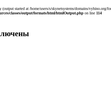
by (output started at /home/users/s/skynetsystems/domains/vyhino.org/f
urces/classes/output/formats/html/htmlOutput.php
on line
114
ключены