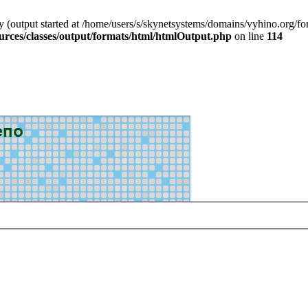
by (output started at /home/users/s/skynetsystems/domains/vyhino.org/f
urces/classes/output/formats/html/htmlOutput.php
on line
114